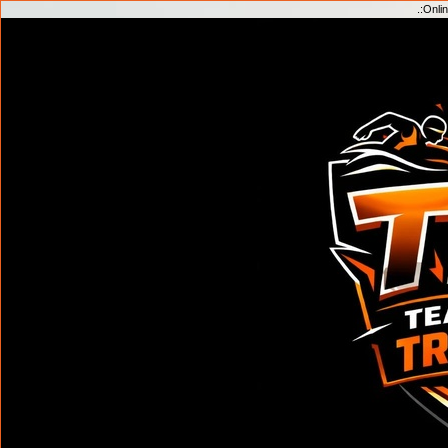
.:
Onlin