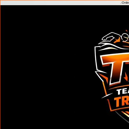
.:
Onlin