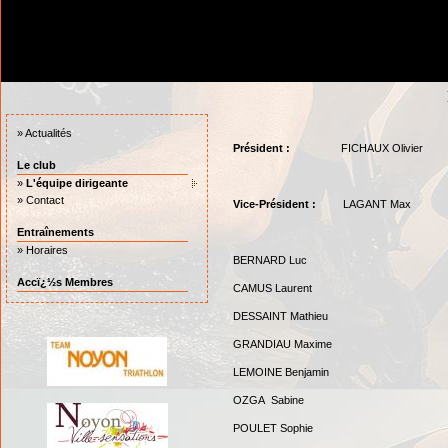
»
Actualités
Président :
FICHAUX Olivier
Le club
»
L'équipe dirigeante
»
Contact
Vice-Président :
LAGANT Max
Entraînements
»
Horaires
BERNARD Luc
Accï¿½s Membres
CAMUS Laurent
DESSAINT Mathieu
GRANDIAU Maxime
LEMOINE Benjamin
OZGA Sabine
POULET Sophie