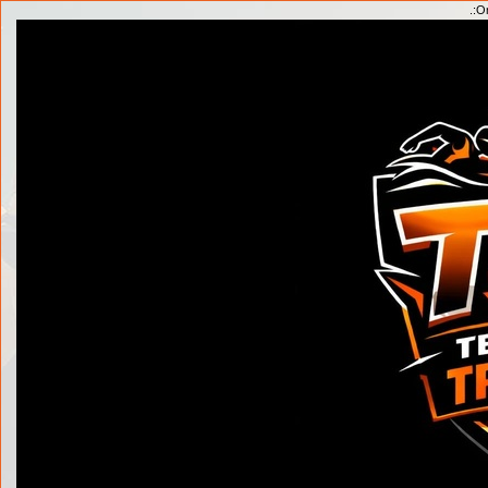
.:
On