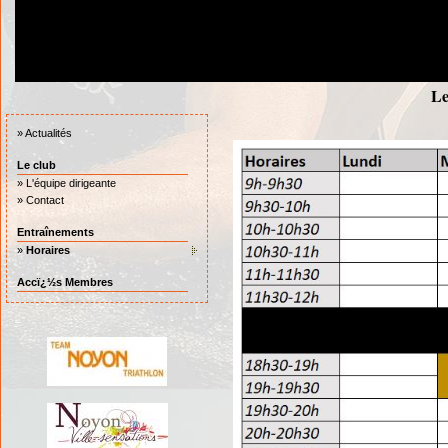
Le
»
Actualités
Le club
»
L'équipe dirigeante
»
Contact
Entraînements
»
Horaires
Accï¿½s Membres